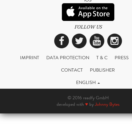
FOLLOW US
Facebook
Twitter
YouTub
Ins
IMPRINT
DATA PROTECTION
T & C
PRESS
CONTACT
PUBLISHER
ENGLISH
© 2016 readfy GmbH
developed with
♥
by
Johnny Bytes