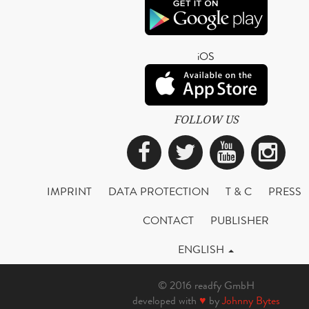
iOS
FOLLOW US
Facebook
Twitter
YouTub
Ins
IMPRINT
DATA PROTECTION
T & C
PRESS
CONTACT
PUBLISHER
ENGLISH
© 2016 readfy GmbH
developed with
♥
by
Johnny Bytes