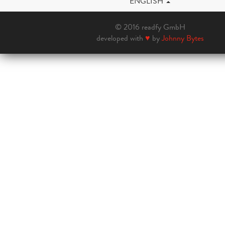
ENGLISH
© 2016 readfy GmbH
developed with
♥
by
Johnny Bytes