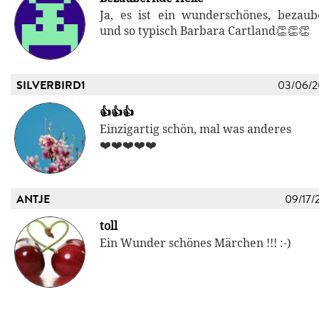
Ja, es ist ein wunderschönes, bezau
und so typisch Barbara Cartland👏👏👏
SILVERBIRD1
03/06/
👍👍👍
Einzigartig schön, mal was anderes
❤️❤️❤️❤️❤️
ANTJE
09/17/
toll
Ein Wunder schönes Märchen !!! :-)