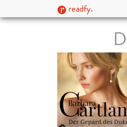
readfy.
D