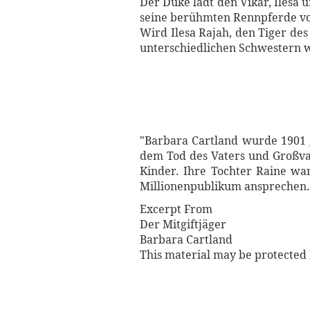
Der Duke lädt den Vikar, Ilesa
seine berühmten Rennpferde vo
Wird Ilesa Rajah, den Tiger de
unterschiedlichen Schwestern w
"Barbara Cartland wurde 1901 
dem Tod des Vaters und Großvat
Kinder. Ihre Tochter Raine war
Millionenpublikum ansprechen. 
Excerpt From
Der Mitgiftjäger
Barbara Cartland
This material may be protected 