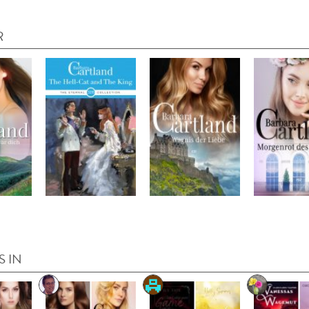
R
S IN