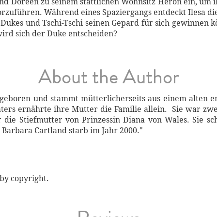
 und Doreen zu seinem stattlichen Wohnsitz Heron ein, um
rzuführen. Während eines Spaziergangs entdeckt Ilesa di
s Dukes und Tschi-Tschi seinen Gepard für sich gewinnen 
ird sich der Duke entscheiden?
About the Author
geboren und stammt mütterlicherseits aus einem alten en
ers ernährte ihre Mutter die Familie allein. Sie war zwe
 die Stiefmutter von Prinzessin Diana von Wales. Sie s
Barbara Cartland starb im Jahr 2000."
by copyright.