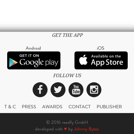
GET THE APP
Android
iOS
FOLLOW US
Facebook
Twitter
YouTube
Instagra
T & C
PRESS
AWARDS
CONTACT
PUBLISHER
© 2016 readfy GmbH
developed with
♥
by
Johnny Bytes