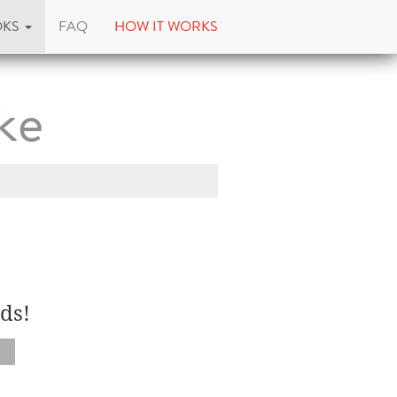
OKS
FAQ
HOW IT WORKS
ke
ds!