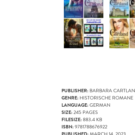
PUBLISHER:
BARBARA CARTLAN
GENRE:
HISTORISCHE ROMANE
LANGUAGE:
GERMAN
SIZE:
245
PAGES
FILESIZE:
883.4 KB
ISBN:
9781788676922
PUBLISHED:
MARCH 14, 2023