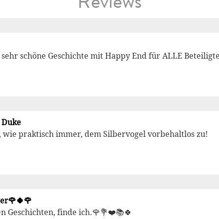
Reviews
h sehr schöne Geschichte mit Happy End für ALLE Beteiligt
 Duke
 wie praktisch immer, dem Silbervogel vorbehaltlos zu!
er🌹🍀🌹
en Geschichten, finde ich.🌹💐❤️📚🍀