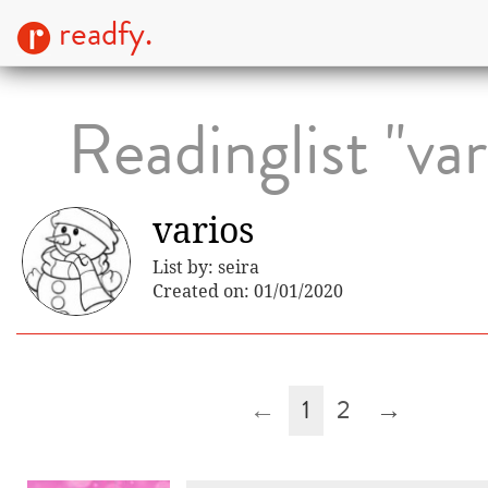
readfy.
Readinglist "var
varios
List by: seira
Created on: 01/01/2020
←
1
2
→