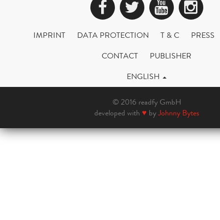
Facebook
Twitter
YouTub
Ins
IMPRINT
DATA PROTECTION
T & C
PRESS
CONTACT
PUBLISHER
ENGLISH
© 2016 readfy GmbH
developed with
♥
by
Johnny Bytes