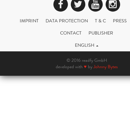
Facebook
Twitter
YouTub
Ins
IMPRINT
DATA PROTECTION
T & C
PRESS
CONTACT
PUBLISHER
ENGLISH
© 2016 readfy GmbH
developed with
♥
by
Johnny Bytes