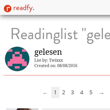
readfy.
Readinglist "gel
gelesen
List by: Twixxx
Created on: 08/08/2016
←
1
2
3
4
5
→