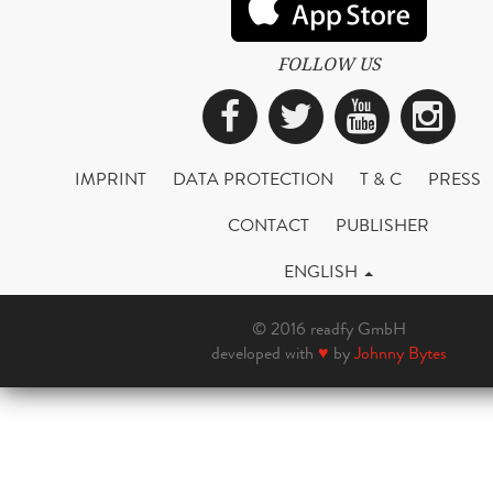
FOLLOW US
Facebook
Twitter
YouTub
Ins
IMPRINT
DATA PROTECTION
T & C
PRESS
CONTACT
PUBLISHER
ENGLISH
© 2016 readfy GmbH
developed with
♥
by
Johnny Bytes