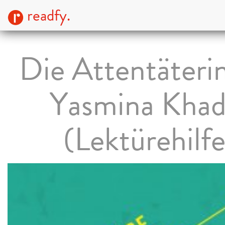
readfy.
Die Attentäteri
Yasmina Khad
(Lektürehilfe