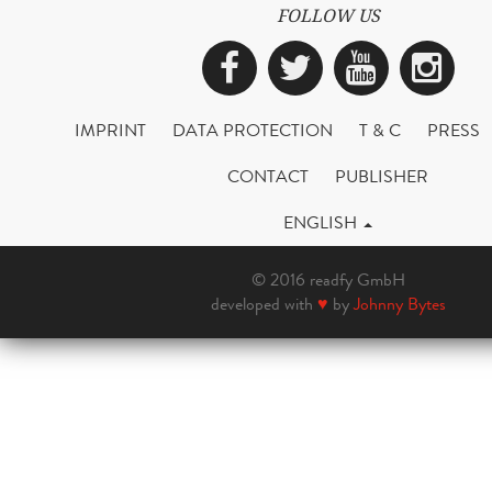
FOLLOW US
Facebook
Twitter
YouTub
Ins
IMPRINT
DATA PROTECTION
T & C
PRESS
CONTACT
PUBLISHER
ENGLISH
© 2016 readfy GmbH
developed with
♥
by
Johnny Bytes