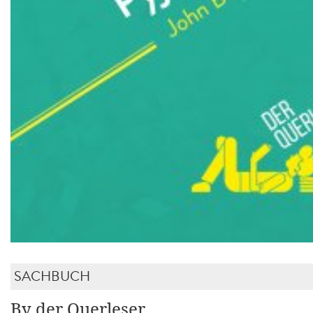
SACHBUCH
By der Querleser