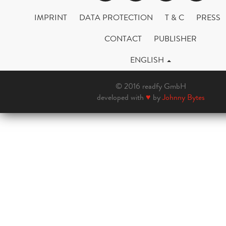
IMPRINT
DATA PROTECTION
T & C
PRESS
CONTACT
PUBLISHER
ENGLISH
© 2016 readfy GmbH
developed with
♥
by
Johnny Bytes