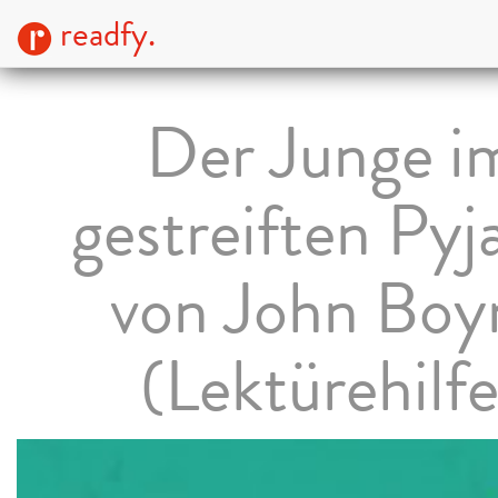
readfy.
Der Junge i
gestreiften Py
von John Boy
(Lektürehilfe