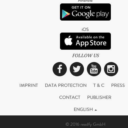
Android
iOS
FOLLOW US
Facebook
Twitter
YouTub
Ins
IMPRINT
DATA PROTECTION
T & C
PRESS
CONTACT
PUBLISHER
ENGLISH
© 2016 readfy GmbH