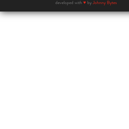
developed with
♥
by
Johnny Bytes