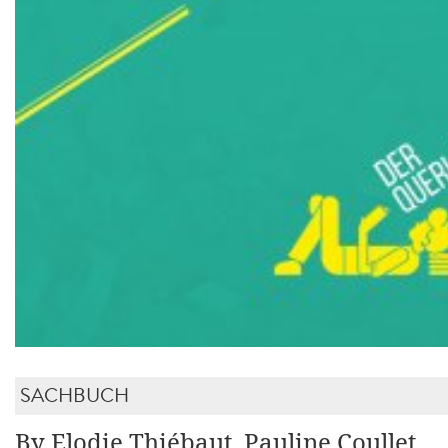
SACHBUCH
By Elodie Thiébaut, Pauline Coullet