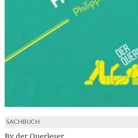
SACHBUCH
By der Querleser