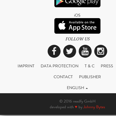
iOS
FOLLOW US
Facebook
Twitter
YouTub
Ins
IMPRINT
DATA PROTECTION
T & C
PRESS
CONTACT
PUBLISHER
ENGLISH
© 2016 readfy GmbH
developed with
♥
by
Johnny Bytes