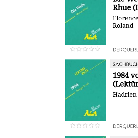
Rhue (L
Florence
Roland
DERQUERL
SACHBUC
1984 v
(Lektür
Hadrien 
DERQUERL