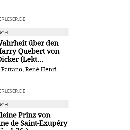
RLESER.DE
UCH
Wahrheit über den
Harry Quebert von
Dicker (Lekt...
 Pattano, René Henri
RLESER.DE
UCH
leine Prinz von
ine de Saint-Exupéry