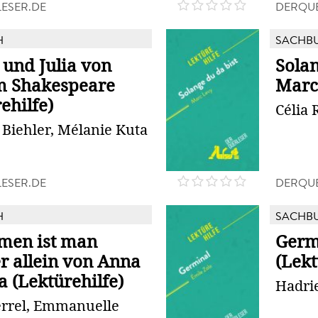
ESER.DE
DERQUE
H
SACHB
und Julia von
Solan
m Shakespeare
Marc 
ehilfe)
Célia 
Biehler, Mélanie Kuta
ESER.DE
DERQUE
H
SACHB
men ist man
Germ
r allein von Anna
(Lekt
 (Lektürehilfe)
Hadrie
errel, Emmanuelle