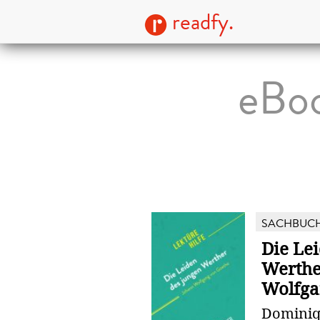
readfy.
eBoo
SACHBUC
Die Le
Werthe
Wolfgan
Dominiq