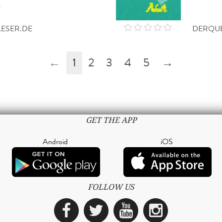
a
ESER.DE
DERQUE
←
1
2
3
4
5
→
GET THE APP
Android
iOS
FOLLOW US
Facebook
Twitter
YouTube
Instagra