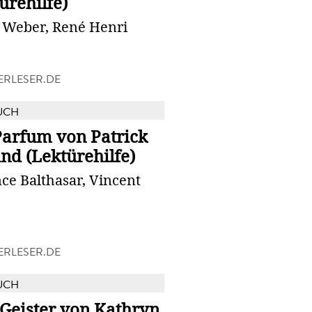
ürehilfe)
e Weber, René Henri
RLESER.DE
UCH
Parfum von Patrick
nd (Lektürehilfe)
ce Balthasar, Vincent
RLESER.DE
UCH
 Geister von Kathryn