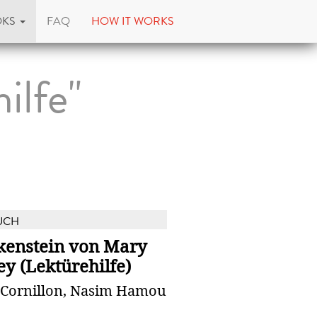
OKS
FAQ
HOW IT WORKS
ilfe"
UCH
kenstein von Mary
ey (Lektürehilfe)
e Cornillon, Nasim Hamou