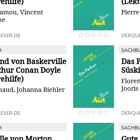
ehilfe)
(Lekt
amou, Vincent
Pierr
me
ESER.DE
DERQUE
H
SACHB
nd von Baskerville
Das 
thur Conan Doyle
Süski
ehilfe)
Floren
Jooris
naud, Johanna Biehler
ESER.DE
DERQUE
H
SACHB
lle von Morton
Gute