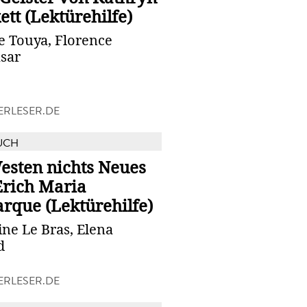
ett (Lektürehilfe)
e Touya, Florence
sar
RLESER.DE
UCH
esten nichts Neues
Erich Maria
rque (Lektürehilfe)
ne Le Bras, Elena
d
RLESER.DE