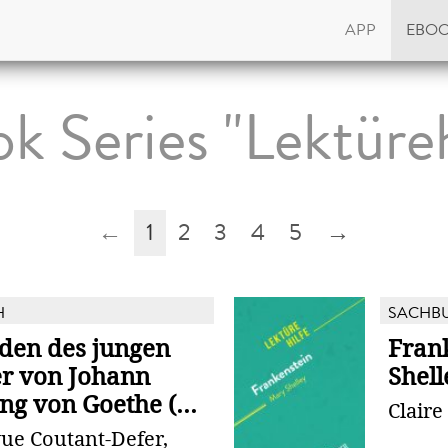
APP
EBO
k Series "Lektüreh
←
1
2
3
4
5
→
H
SACHB
iden des jungen
Fran
r von Johann
Shell
g von Goethe (...
Clair
ue Coutant-Defer,