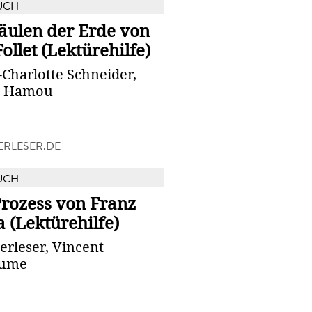
UCH
äulen der Erde von
ollet (Lektürehilfe)
Charlotte Schneider,
m Hamou
RLESER.DE
UCH
Prozess von Franz
 (Lektürehilfe)
rleser, Vincent
aume