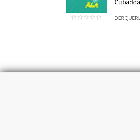
Cubadd
DERQUERL