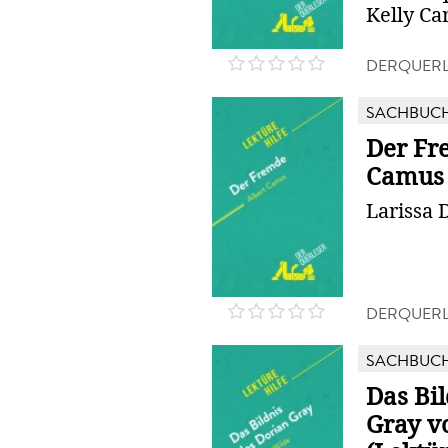
Kelly Ca
DERQUERL
SACHBUC
Der Fr
Camus 
Larissa 
DERQUERL
SACHBUC
Das Bi
Gray v