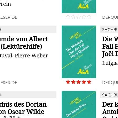
rrein
ESER.DE
DERQUE
H
SACHB
emde von Albert
Die 
(Lektürehilfe)
Fall 
Joël 
Duval, Pierre Weber
Luigia
ESER.DE
DERQUE
H
SACHB
ldnis des Dorian
Der k
on Oscar Wilde
Anto