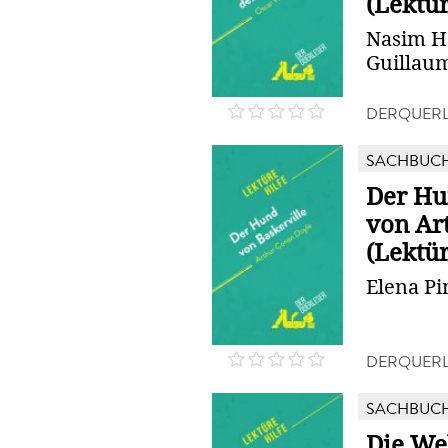
(Lektür
Nasim H
Guillau
DERQUERL
SACHBUC
Der Hu
von Ar
(Lektür
Elena Pi
DERQUERL
SACHBUC
Die We