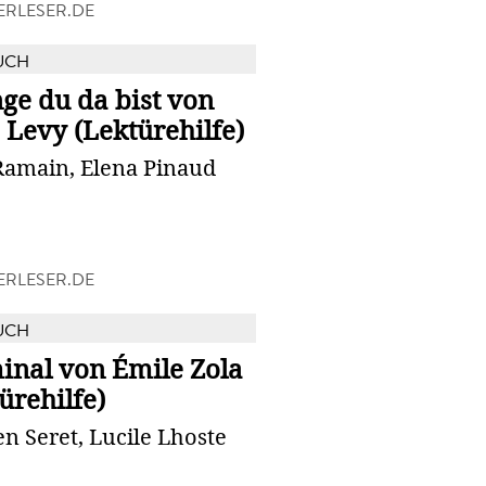
RLESER.DE
UCH
ge du da bist von
Levy (Lektürehilfe)
Ramain, Elena Pinaud
RLESER.DE
UCH
inal von Émile Zola
ürehilfe)
n Seret, Lucile Lhoste