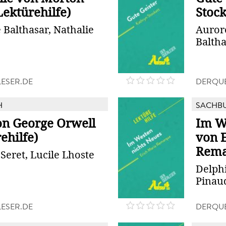
ektürehilfe)
Stock
 Balthasar, Nathalie
Auror
Baltha
ESER.DE
DERQUE
H
SACHB
on George Orwell
Im W
ehilfe)
von 
Rema
Seret, Lucile Lhoste
Delphi
Pinau
ESER.DE
DERQUE