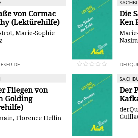
H
SACHB
raße von Cormac
Die S
hy (Lektürehilfe)
Ken F
strot, Marie-Sophie
Marie-
z
Nasi
ESER.DE
DERQUE
H
SACHB
er Fliegen von
Der 
m Golding
Kafka
ehilfe)
derQue
Guill
main, Florence Hellin