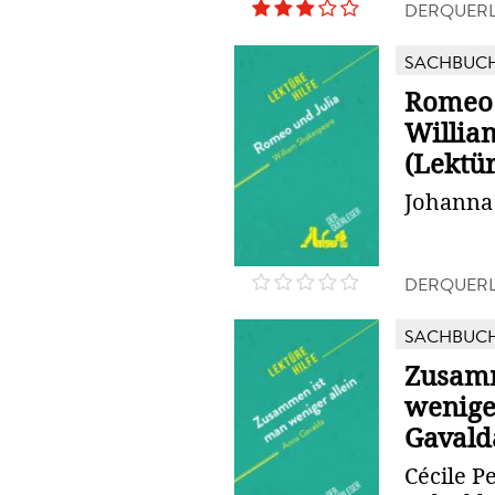
DERQUERL
SACHBUC
Romeo 
Willia
(Lektür
Johanna 
DERQUERL
SACHBUC
Zusam
wenige
Gavalda
Cécile P