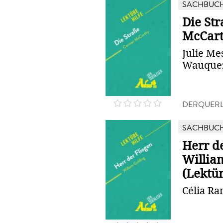
SACHBUC
Die St
McCart
Julie Me
Wauque
DERQUERL
SACHBUC
Herr d
Willia
(Lektür
Célia Ra