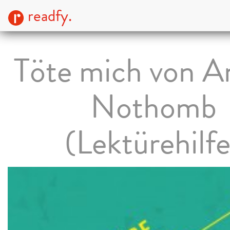
readfy.
Töte mich von A
Nothomb
(Lektürehilfe