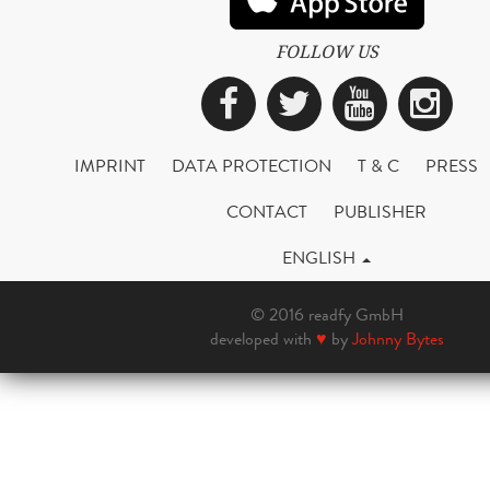
FOLLOW US
Facebook
Twitter
YouTub
Ins
IMPRINT
DATA PROTECTION
T & C
PRESS
CONTACT
PUBLISHER
ENGLISH
© 2016 readfy GmbH
developed with
♥
by
Johnny Bytes