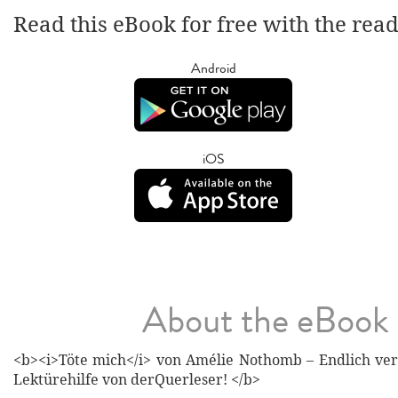
Read this eBook for free with the rea
Android
iOS
About the eBook
<b><i>Töte mich</i> von Amélie Nothomb – Endlich ver
Lektürehilfe von derQuerleser! </b>