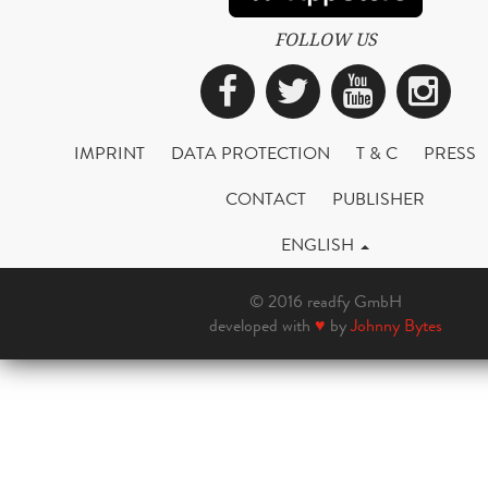
FOLLOW US
Facebook
Twitter
YouTub
Ins
IMPRINT
DATA PROTECTION
T & C
PRESS
CONTACT
PUBLISHER
ENGLISH
© 2016 readfy GmbH
developed with
♥
by
Johnny Bytes