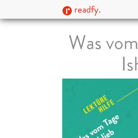
readfy.
Was vom 
Is