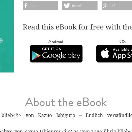
teilen
tweet
+1
Read this eBook for free with th
Android
iOS
About the eBook
lieb</i> von Kazuo Ishiguro – Endlich verständli
nalyse von Kazuo Ishiguros <i>Was vom Tage übrig blieb</