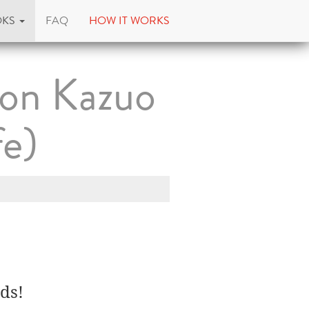
OKS
FAQ
HOW IT WORKS
von Kazuo
fe)
ds!