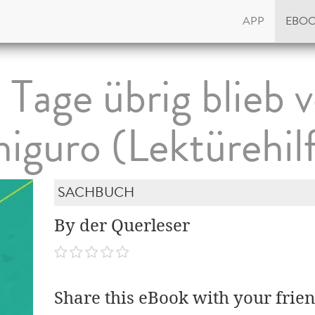
APP
EBO
Tage übrig blieb 
higuro (Lektürehil
SACHBUCH
By der Querleser
Share this eBook with your frien