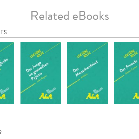
Related eBooks
IES
R