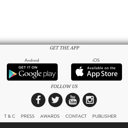
GET THE APP
Android
iOS
FOLLOW US
Facebook
Twitter
YouTube
Instagra
T & C
PRESS
AWARDS
CONTACT
PUBLISHER