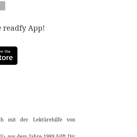
e readfy App!
ch mit der Lektürehilfe von
i> aus dem Jahre 1989 hilft Dir