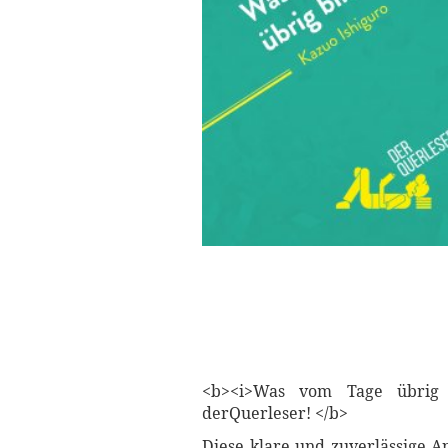
<b><i>Was vom Tage übrig b
derQuerleser! </b>
Diese klare und zuverlässige A