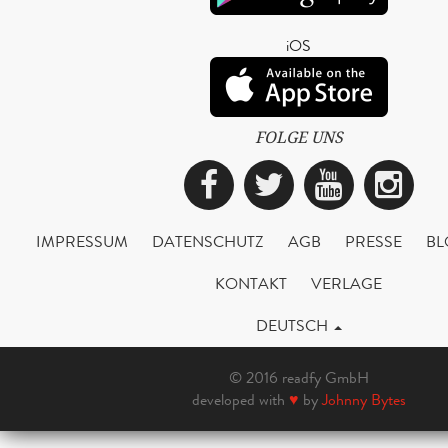
iOS
FOLGE UNS
Facebook
Twitter
YouTub
Ins
IMPRESSUM
DATENSCHUTZ
AGB
PRESSE
BL
KONTAKT
VERLAGE
DEUTSCH
© 2016 readfy GmbH
developed with
♥
by
Johnny Bytes