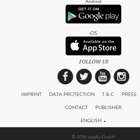
Android
iOS
FOLLOW US
Facebook
Twitter
YouTub
Ins
IMPRINT
DATA PROTECTION
T & C
PRESS
CONTACT
PUBLISHER
ENGLISH
© 2016 readfy GmbH