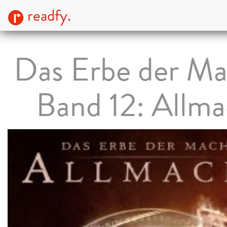
readfy.
Das Erbe der Ma
Band 12: Allma