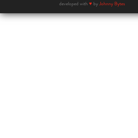
developed with
♥
by
Johnny Bytes