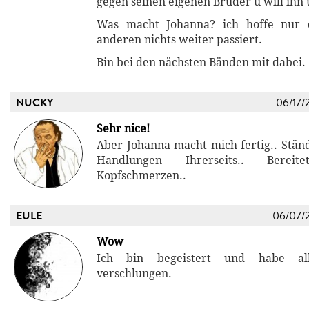
gegen seinen eigenen Bruder u will ihn u
Was macht Johanna? ich hoffe nur 
anderen nichts weiter passiert.
Bin bei den nächsten Bänden mit dabei.
NUCKY
06/17/
Sehr nice!
Aber Johanna macht mich fertig.. Ständ
Handlungen Ihrerseits.. Bere
Kopfschmerzen..
EULE
06/07/
Wow
Ich bin begeistert und habe all
verschlungen.