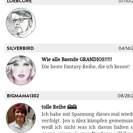
LOEBCORE
07/10/
SILVERBIRD
04/14/
Wie alle Baende GRANDIOS!!!!!
Die beste Fantasy-Reihe, die ich kenne!
BIGMAMA1302
08/28/
tolle Reihe 🤗🤗
Ich habe mit Spannung dieses mal wied
verfolgt. Jen u Alex kämpfen gemeinsam
weiß ich nicht was ich davon halten so