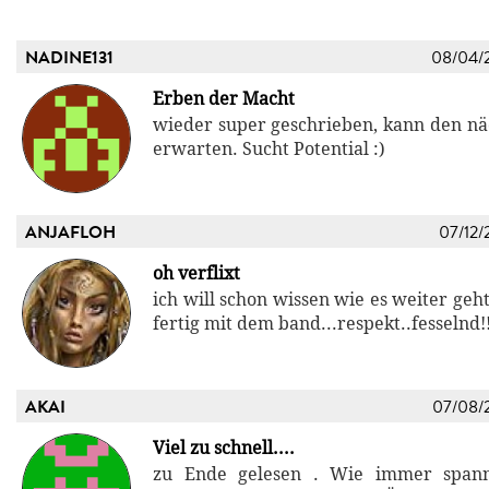
NADINE131
08/04/
Erben der Macht
wieder super geschrieben, kann den nä
erwarten. Sucht Potential :)
ANJAFLOH
07/12/
oh verflixt
ich will schon wissen wie es weiter geh
fertig mit dem band...respekt..fesselnd!!
AKAI
07/08/
Viel zu schnell....
zu Ende gelesen . Wie immer spann