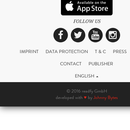
FOLLOW US
Facebook
Twitter
YouTub
Ins
IMPRINT
DATA PROTECTION
T & C
PRESS
CONTACT
PUBLISHER
ENGLISH
© 2016 readfy GmbH
developed with
♥
by
Johnny Bytes