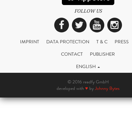
FOLLOW US
Facebook
Twitter
YouTub
Ins
IMPRINT
DATA PROTECTION
T & C
PRESS
CONTACT
PUBLISHER
ENGLISH
© 2016 readfy GmbH
developed with
♥
by
Johnny Bytes