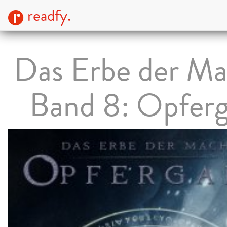
readfy.
Das Erbe der Ma
Band 8: Opfer