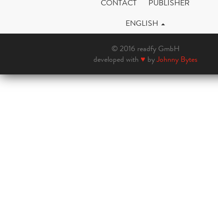
CONTACT
PUBLISHER
ENGLISH
© 2016 readfy GmbH
developed with
♥
by
Johnny Bytes