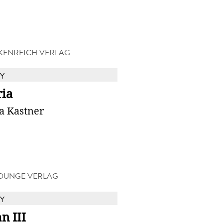
KENREICH VERLAG
Y
ria
a Kastner
OUNGE VERLAG
Y
n III