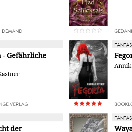
N DEMAND
GEDAN
FANTAS
 - Gefährliche
Fego
Annik
Kastner
NGE VERLAG
BOOKL
FANTAS
cht der
Waya