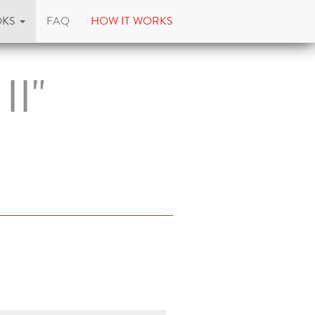
OKS
FAQ
HOW IT WORKS
II"