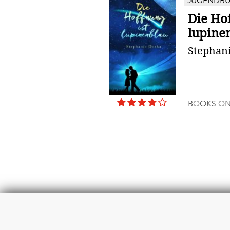
JUGENDB
Die Hof
lupine
Stephan
BOOKS O