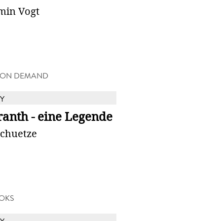
min Vogt
 ON DEMAND
Y
anth - eine Legende
Schuetze
OKS