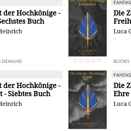
FANTAS
t der Hochkönige -
Die Z
Sechstes Buch
Freih
Heinrich
Luca C
N DEMAND
BOOKS
FANTAS
t der Hochkönige -
Die Z
t - Siebtes Buch
Ehre 
Heinrich
Luca C