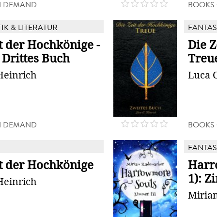
N DEMAND
BOOKS
TIK & LITERATUR
FANTAS
t der Hochkönige -
Die Z
 Drittes Buch
Treue
Heinrich
Luca C
N DEMAND
BOOKS
FANTAS
it der Hochkönige
Harr
1): 
Heinrich
Miria