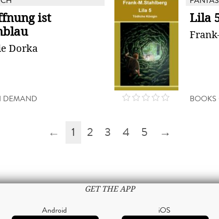
UCH
FANTAS
fnung ist
Lila 
nblau
Frank
ie Dorka
N DEMAND
BOOKS
←
1
2
3
4
5
→
GET THE APP
Android
iOS