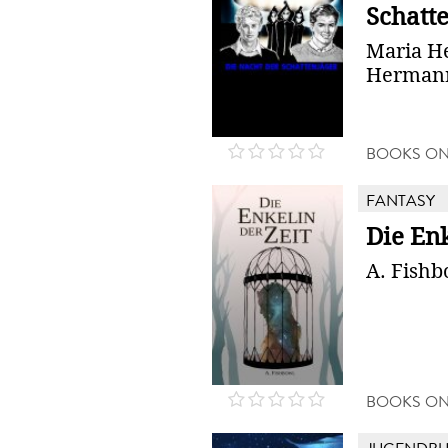
Schatt
Maria H
Herman
BOOKS O
FANTASY
Die Enk
A. Fishb
BOOKS O