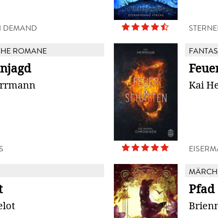
N DEMAND
STERNE
CHE ROMANE
FANTAS
njagd
Feue
errmann
Kai H
S
EISERM
MÄRCH
t
Pfad 
elot
Brien