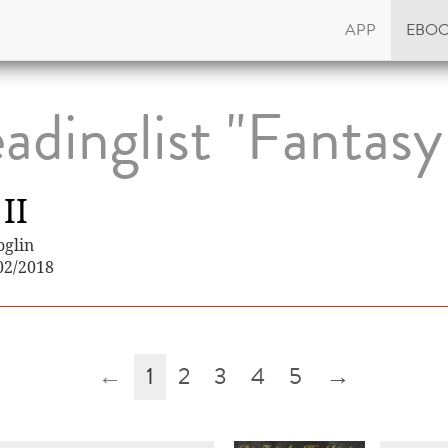
APP
EBO
adinglist "Fantasy 
II
oglin
02/2018
←
1
2
3
4
5
→