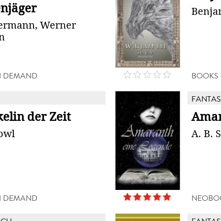
enjäger
Benja
ermann, Werner
n
N DEMAND
BOOKS
FANTAS
elin der Zeit
Amar
owl
A. B. 
N DEMAND
NEOBO