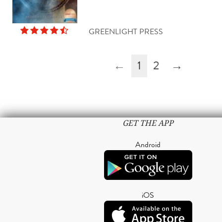
GREENLIGHT PRESS
←
1
2
→
GET THE APP
Android
iOS