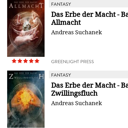
FANTASY
Das Erbe der Macht - B
Allmacht
Andreas Suchanek
GREENLIGHT PRESS
FANTASY
Das Erbe der Macht - B
Zwillingsfluch
Andreas Suchanek