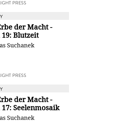
IGHT PRESS
Y
rbe der Macht -
19: Blutzeit
as Suchanek
IGHT PRESS
Y
rbe der Macht -
 17: Seelenmosaik
as Suchanek