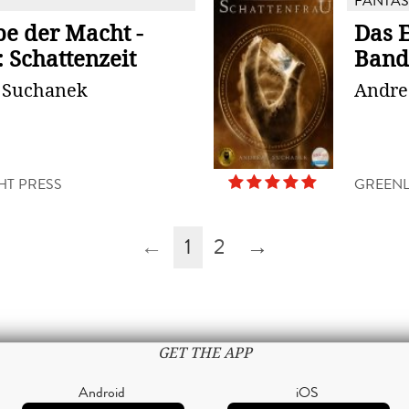
FANTAS
be der Macht -
Das E
 Schattenzeit
Band 
 Suchanek
Andre
HT PRESS
GREENL
←
1
2
→
GET THE APP
Android
iOS