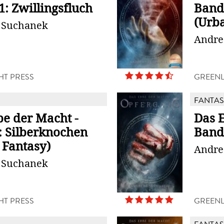
: Zwillingsfluch
Band
(Urb
 Suchanek
Andre
HT PRESS
GREENL
FANTAS
be der Macht -
Das E
: Silberknochen
Band
 Fantasy)
Andre
 Suchanek
HT PRESS
GREENL