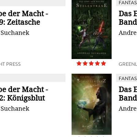
FANTAS
be der Macht -
Das E
9: Zeitasche
Band 
 Suchanek
Andre
HT PRESS
GREENL
FANTAS
be der Macht -
Das E
2: Königsblut
Band 
 Suchanek
Andre