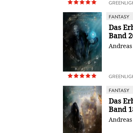
GREENLIG
FANTASY
Das Er
Band 20
Andreas
GREENLIG
FANTASY
Das Er
Band 1
Andreas