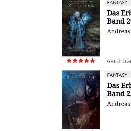
FANTASY
Das Er
Band 2
Andreas
GREENLIG
FANTASY
Das Er
Band 2
Andreas