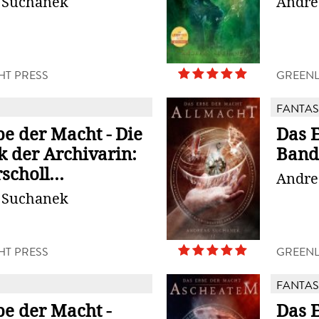
 Suchanek
Andre
HT PRESS
GREENL
FANTAS
be der Macht - Die
Das E
k der Archivarin:
Band
scholl...
Andre
 Suchanek
HT PRESS
GREENL
FANTAS
be der Macht -
Das E