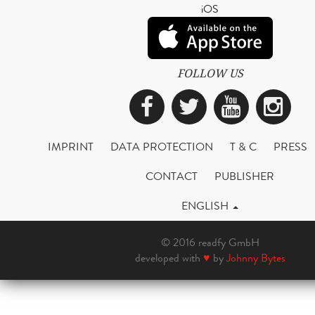
iOS
FOLLOW US
Facebook
Twitter
YouTub
Ins
IMPRINT
DATA PROTECTION
T & C
PRESS
CONTACT
PUBLISHER
ENGLISH
© 2016 readfy GmbH
developed with
♥
by
Johnny Bytes