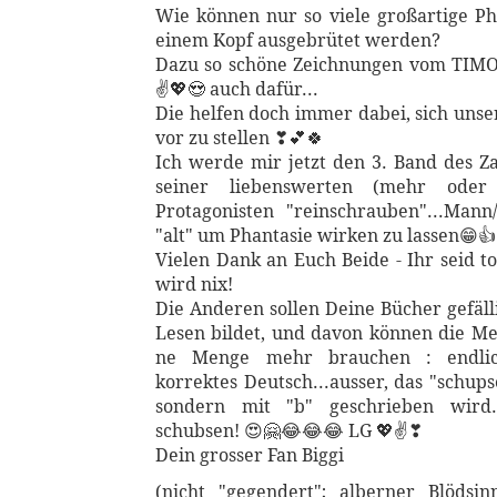
Wie können nur so viele großartige Ph
einem Kopf ausgebrütet werden?
Dazu so schöne Zeichnungen vom TI
✌💖😍 auch dafür...
Die helfen doch immer dabei, sich unse
vor zu stellen ❣💕🍀
Ich werde mir jetzt den 3. Band des 
seiner liebenswerten (mehr ode
Protagonisten "reinschrauben"...Mann
"alt" um Phantasie wirken zu lassen😁
Vielen Dank an Euch Beide - Ihr seid to
wird nix!
Die Anderen sollen Deine Bücher gefällig
Lesen bildet, und davon können die Me
ne Menge mehr brauchen : endlic
korrektes Deutsch...ausser, das "schups
sondern mit "b" geschrieben wird.
schubsen! 😍🤗😂😂😂 LG 💖✌❣
Dein grosser Fan Biggi
(nicht "gegendert"; alberner Blödsin