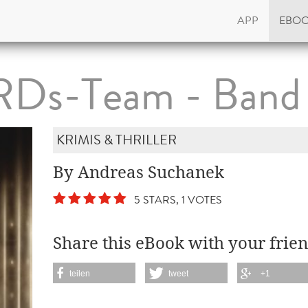
APP
EBO
Ds-Team - Band 
KRIMIS & THRILLER
By Andreas Suchanek
5 STARS, 1 VOTES
Share this eBook with your frien
teilen
tweet
+1