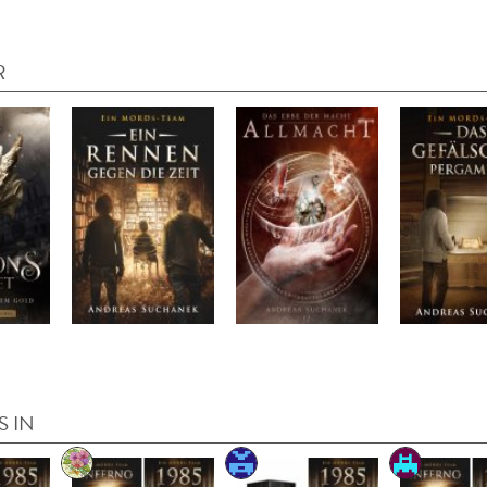
R
S IN