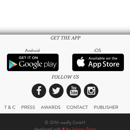
GET THE APP
Android
iOS
FOLLOW US
Facebook
Twitter
YouTube
Instagra
T & C
PRESS
AWARDS
CONTACT
PUBLISHER
© 2016 readfy GmbH
developed with
♥
by
Johnny Bytes