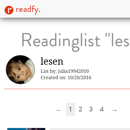
readfy.
Readinglist "le
lesen
List by: julia19942010
Created on: 10/20/2016
←
1
2
3
4
→