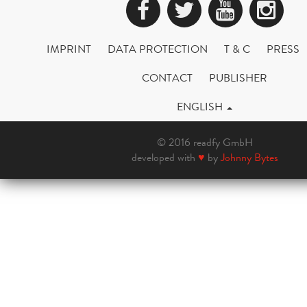
Facebook
Twitter
YouTub
Ins
IMPRINT
DATA PROTECTION
T & C
PRESS
CONTACT
PUBLISHER
ENGLISH
© 2016 readfy GmbH
developed with
♥
by
Johnny Bytes