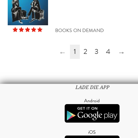
BOOKS ON DEMAND
←
1
2
3
4
→
LADE DIE APP
Android
iOS