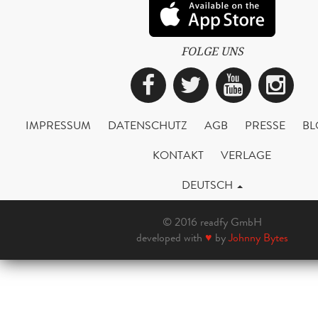
FOLGE UNS
Facebook
Twitter
YouTub
Ins
IMPRESSUM
DATENSCHUTZ
AGB
PRESSE
BL
KONTAKT
VERLAGE
DEUTSCH
© 2016 readfy GmbH
developed with
♥
by
Johnny Bytes