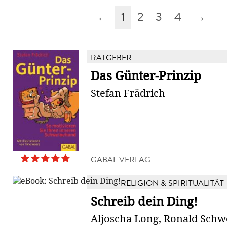
←
1
2
3
4
→
RATGEBER
Das Günter-Prinzip
Stefan Frädrich
GABAL VERLAG
RELIGION & SPIRITUALITÄT
Schreib dein Ding!
Aljoscha Long, Ronald Sch