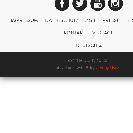
Facebook
Twitter
YouTub
Ins
IMPRESSUM
DATENSCHUTZ
AGB
PRESSE
BL
KONTAKT
VERLAGE
DEUTSCH
© 2016 readfy GmbH
developed with
♥
by
Johnny Bytes