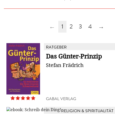
←
1
2
3
4
→
RATGEBER
Das Günter-Prinzip
Stefan Frädrich
GABAL VERLAG
RELIGION & SPIRITUALITÄT