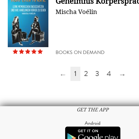
Geheimnis Körperspra
Mischa Voélin
BOOKS ON DEMAND
←
1
2
3
4
→
GET THE APP
Android