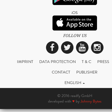
iOS
FOLLOW US
Facebook
Twitter
YouTub
Ins
IMPRINT
DATA PROTECTION
T & C
PRESS
CONTACT
PUBLISHER
ENGLISH
© 2016 readfy GmbH
developed with
♥
by
Johnny Bytes