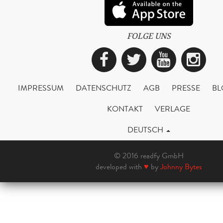
FOLGE UNS
Facebook
Twitter
YouTub
Ins
IMPRESSUM
DATENSCHUTZ
AGB
PRESSE
BL
KONTAKT
VERLAGE
DEUTSCH
© 2016 readfy GmbH
developed with
♥
by
Johnny Bytes