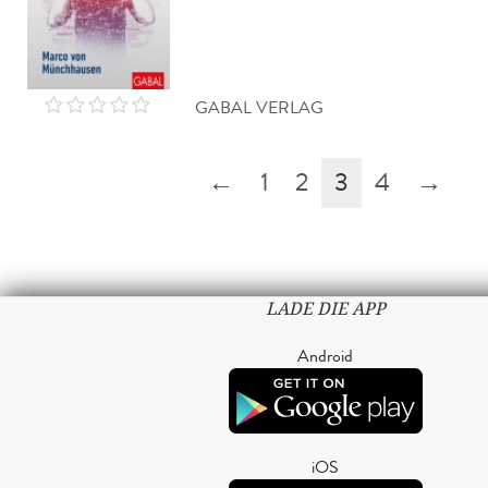
GABAL VERLAG
←
1
2
3
4
→
LADE DIE APP
Android
iOS