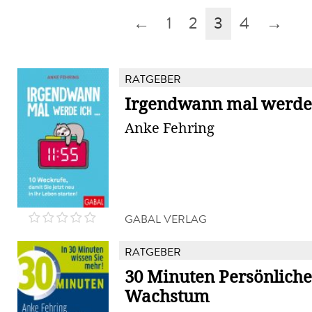
←
1
2
3
4
→
RATGEBER
Irgendwann mal werde i
Anke Fehring
GABAL VERLAG
RATGEBER
30 Minuten Persönliche
Wachstum