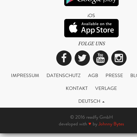
iOS
FOLGE UNS
Facebook
Twitter
YouTub
Ins
IMPRESSUM
DATENSCHUTZ
AGB
PRESSE
BL
KONTAKT
VERLAGE
DEUTSCH
© 2016 readfy GmbH
developed with
♥
by
Johnny Bytes