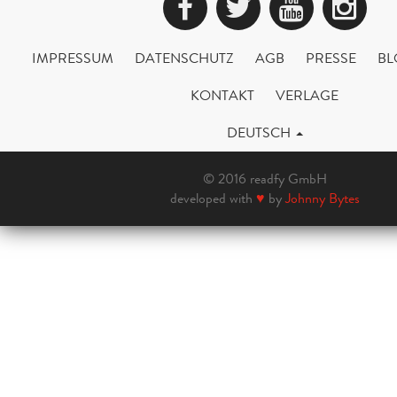
Facebook
Twitter
YouTub
Ins
IMPRESSUM
DATENSCHUTZ
AGB
PRESSE
BL
KONTAKT
VERLAGE
DEUTSCH
© 2016 readfy GmbH
developed with
♥
by
Johnny Bytes