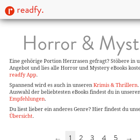
readfy.
Horror & Myst
Eine gehörige Portion Herzrasen gefragt? Stöbere in
Angebot und lies alle Horror und Mystery eBooks kost
readfy App
.
Spannend wird es auch in unseren
Krimis & Thrillern
.
Auswahl der beliebtesten eBooks findest du in unsere
Empfehlungen
.
Du liest lieber ein anderes Genre? Hier findest du un
Übersicht
.
←
1
2
3
4
5
→