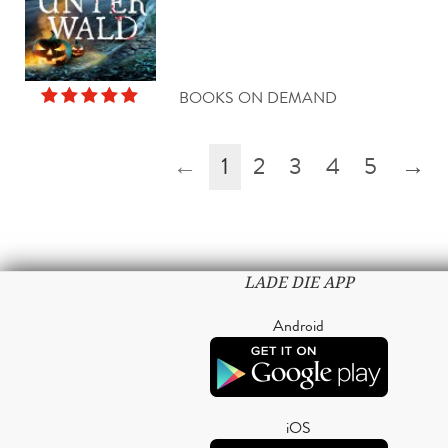
BOOKS ON DEMAND
←
1
2
3
4
5
→
LADE DIE APP
Android
iOS