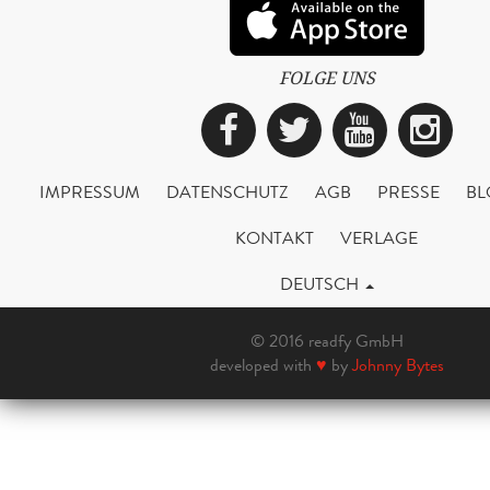
FOLGE UNS
Facebook
Twitter
YouTub
Ins
IMPRESSUM
DATENSCHUTZ
AGB
PRESSE
BL
KONTAKT
VERLAGE
DEUTSCH
© 2016 readfy GmbH
developed with
♥
by
Johnny Bytes