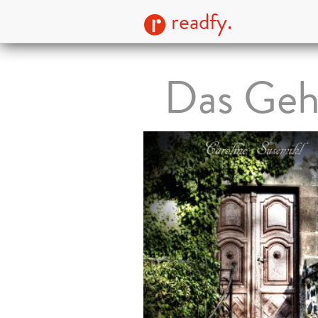
readfy.
Das Geh