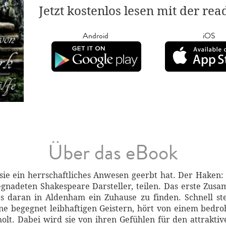
Jetzt kostenlos lesen mit der re
Android
iOS
Über das eBook
 sie ein herrschaftliches Anwesen geerbt hat. Der Haken
gnadeten Shakespeare Darsteller, teilen. Das erste Zusa
es daran in Aldenham ein Zuhause zu finden. Schnell stell
ne begegnet leibhaftigen Geistern, hört von einem bedro
olt. Dabei wird sie von ihren Gefühlen für den attrakt