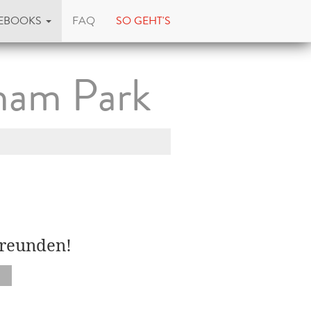
EBOOKS
FAQ
SO GEHT'S
ham Park
Freunden!