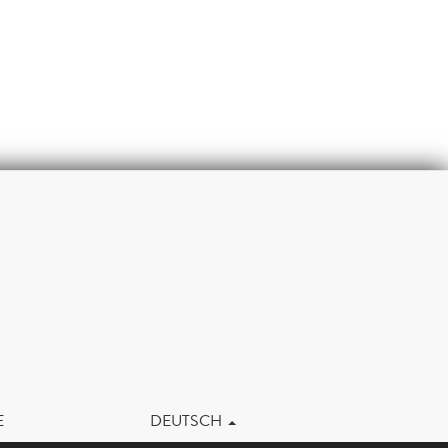
m
E
DEUTSCH