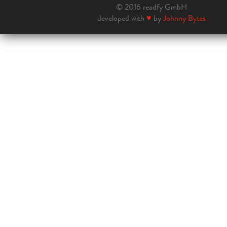
© 2016 readfy GmbH
developed with
♥
by
Johnny Bytes