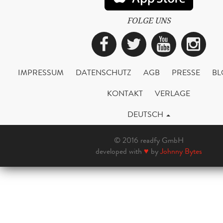
FOLGE UNS
Facebook
Twitter
YouTub
Ins
IMPRESSUM
DATENSCHUTZ
AGB
PRESSE
BL
KONTAKT
VERLAGE
DEUTSCH
© 2016 readfy GmbH
developed with
♥
by
Johnny Bytes