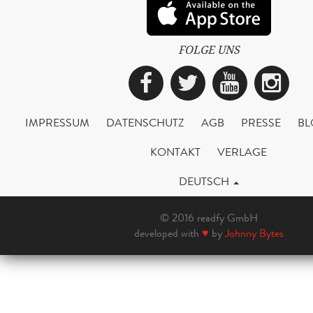
FOLGE UNS
Facebook
Twitter
YouTub
Ins
IMPRESSUM
DATENSCHUTZ
AGB
PRESSE
BL
KONTAKT
VERLAGE
DEUTSCH
© 2016 readfy GmbH
developed with
♥
by
Johnny Bytes