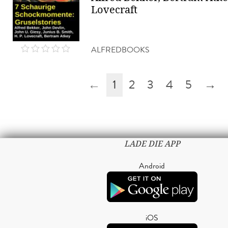
Lovecraft
ALFREDBOOKS
←
1
2
3
4
5
→
LADE DIE APP
Android
iOS