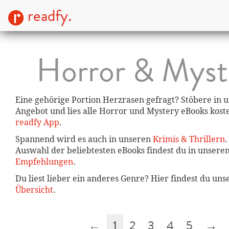
readfy.
Horror & Myst
Eine gehörige Portion Herzrasen gefragt? Stöbere in
Angebot und lies alle Horror und Mystery eBooks kost
readfy App
.
Spannend wird es auch in unseren
Krimis & Thrillern
.
Auswahl der beliebtesten eBooks findest du in unsere
Empfehlungen
.
Du liest lieber ein anderes Genre? Hier findest du un
Übersicht
.
←
1
2
3
4
5
→