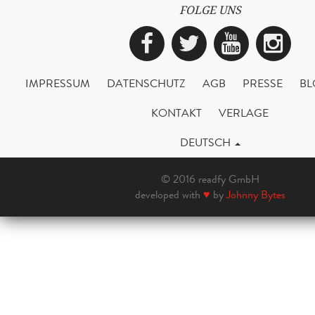
FOLGE UNS
Facebook
Twitter
YouTub
Ins
IMPRESSUM
DATENSCHUTZ
AGB
PRESSE
BL
KONTAKT
VERLAGE
DEUTSCH
© 2016 readfy GmbH
developed with
♥
by
Johnny Bytes