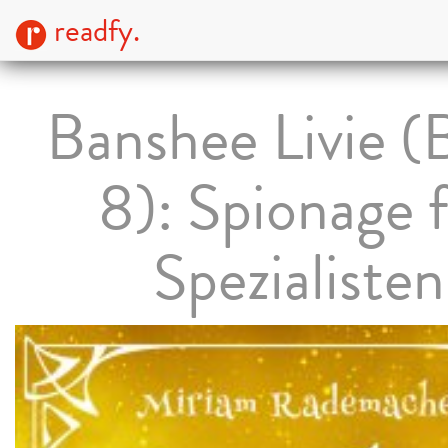
readfy.
Banshee Livie (
8): Spionage 
Spezialisten