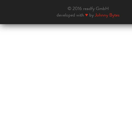
© 2016 readfy GmbH
developed with
♥
by
Johnny Bytes