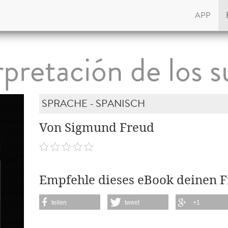
APP
rpretación de los s
SPRACHE - SPANISCH
Von Sigmund Freud
Empfehle dieses eBook deinen 
teilen
tweet
+1