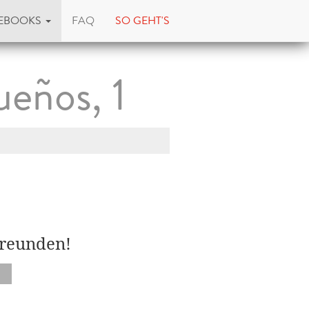
EBOOKS
FAQ
SO GEHT'S
ueños, 1
Freunden!