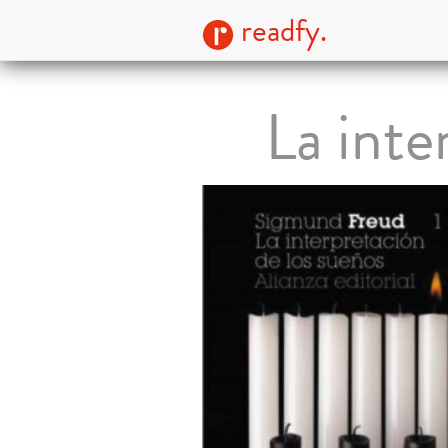
readfy.
La inte