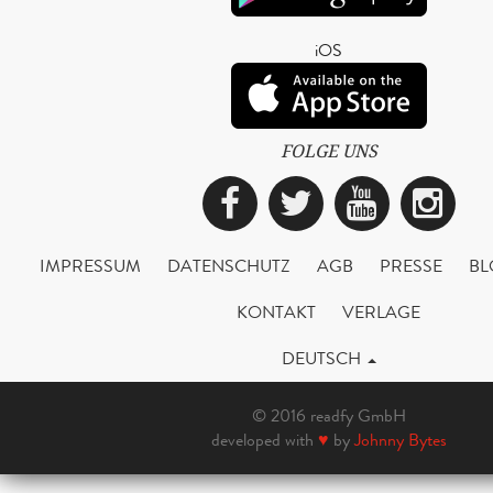
iOS
FOLGE UNS
Facebook
Twitter
YouTub
Ins
IMPRESSUM
DATENSCHUTZ
AGB
PRESSE
BL
KONTAKT
VERLAGE
DEUTSCH
© 2016 readfy GmbH
developed with
♥
by
Johnny Bytes