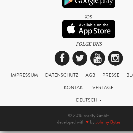
iOS
FOLGE UNS
Facebook
Twitter
YouTub
Ins
IMPRESSUM
DATENSCHUTZ
AGB
PRESSE
BL
KONTAKT
VERLAGE
DEUTSCH
© 2016 readfy GmbH
developed with
♥
by
Johnny Bytes