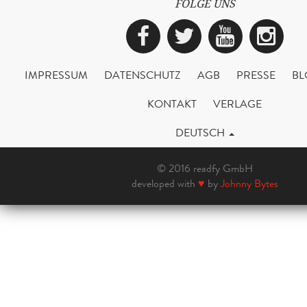
FOLGE UNS
Facebook
Twitter
YouTub
Ins
IMPRESSUM
DATENSCHUTZ
AGB
PRESSE
BL
KONTAKT
VERLAGE
DEUTSCH
© 2016 readfy GmbH
developed with
♥
by
Johnny Bytes