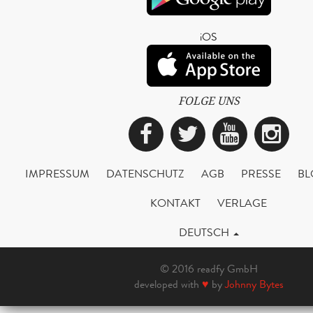
iOS
FOLGE UNS
Facebook
Twitter
YouTub
Ins
IMPRESSUM
DATENSCHUTZ
AGB
PRESSE
BL
KONTAKT
VERLAGE
DEUTSCH
© 2016 readfy GmbH
developed with
♥
by
Johnny Bytes