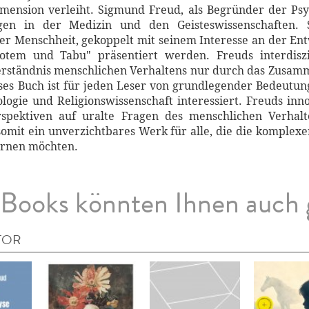
mension verleiht. Sigmund Freud, als Begründer der Psy
en in der Medizin und den Geisteswissenschaften. 
 Menschheit, gekoppelt mit seinem Interesse an der Entwi
otem und Tabu" präsentiert werden. Freuds interdiszip
rständnis menschlichen Verhaltens nur durch das Zusamm
ses Buch ist für jeden Leser von grundlegender Bedeutung,
logie und Religionswissenschaft interessiert. Freuds inn
pektiven auf uralte Fragen des menschlichen Verhalte
omit ein unverzichtbares Werk für alle, die die komple
ernen möchten.
Books könnten Ihnen auch 
TOR