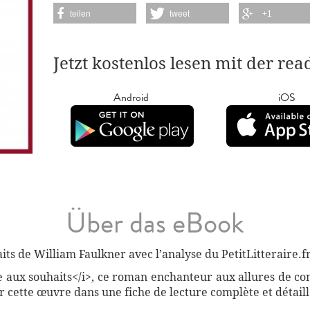
teilen
tweet
+1
Jetzt kostenlos lesen mit der re
Android
iOS
Über das eBook
s de William Faulkner avec l’analyse du PetitLitteraire.fr
re aux souhaits</i>, ce roman enchanteur aux allures de co
r cette œuvre dans une fiche de lecture complète et détaill