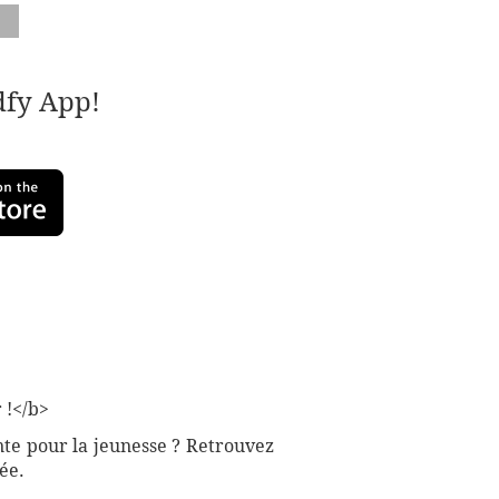
adfy App!
 !</b>
nte pour la jeunesse ? Retrouvez
ée.