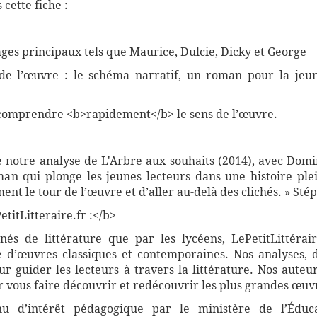
cette fiche :
ges principaux tels que Maurice, Dulcie, Dicky et George
s de l’œuvre : le schéma narratif, un roman pour la jeu
comprendre <b>rapidement</b> le sens de l’œuvre.
e notre analyse de L'Arbre aux souhaits (2014), avec Dom
an qui plonge les jeunes lecteurs dans une histoire ple
ent le tour de l’œuvre et d’aller au-delà des clichés. » St
titLitteraire.fr :</b>
nnés de littérature que par les lycéens, LePetitLittér
 d’œuvres classiques et contemporaines. Nos analyses, 
 guider les lecteurs à travers la littérature. Nos auteur
vous faire découvrir et redécouvrir les plus grandes œuvr
nnu d’intérêt pédagogique par le ministère de l’Éduc