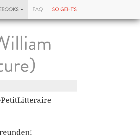
EBOOKS
FAQ
SO GEHT'S
William
ture)
PetitLitteraire
Freunden!