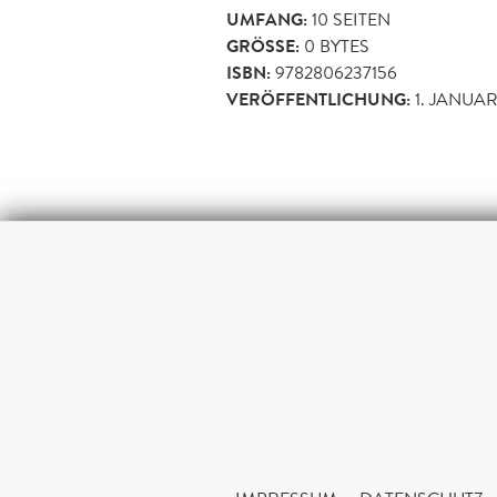
UMFANG:
10
SEITEN
GRÖSSE:
0 BYTES
ISBN:
9782806237156
VERÖFFENTLICHUNG:
1. JANUAR