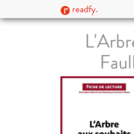
readfy.
L'Arbr
Faul