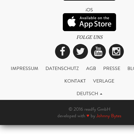
iOS
FOLGE UNS
Facebook
Twitter
YouTub
Ins
IMPRESSUM
DATENSCHUTZ
AGB
PRESSE
BL
KONTAKT
VERLAGE
DEUTSCH
© 2016 readfy GmbH
developed with
♥
by
Johnny Bytes