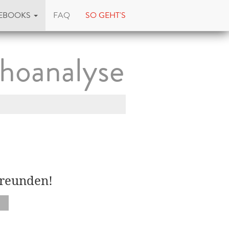
EBOOKS
FAQ
SO GEHT'S
choanalyse
Freunden!