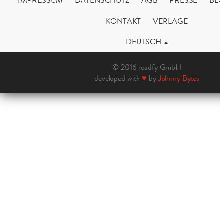
IMPRESSUM
DATENSCHUTZ
AGB
PRESSE
BL
KONTAKT
VERLAGE
DEUTSCH
© 2016 readfy GmbH
developed with
♥
by
Johnny Bytes