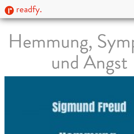
readfy.
Hemmung, Sym
und Angst