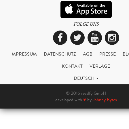
FOLGE UNS
Facebook
Twitter
YouTub
Ins
IMPRESSUM
DATENSCHUTZ
AGB
PRESSE
BL
KONTAKT
VERLAGE
DEUTSCH
© 2016 readfy GmbH
developed with
♥
by
Johnny Bytes